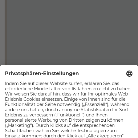
Naturpark-Partnerbetrieb und unterstützt damit
aktiv den Erhalt dieser einzigartigen Landschaft. Der
Naturpark umfasst 422 km² und reicht von etwa
1.000 Metern Seehöhe bis hinauf auf 3.510 Meter.
Wer das gesamte Gebiet entdecken möchte, kann
eine siebentägige Hüttentour von Schutzhütte zu
Schutzhütte unternehmen. Zahlreiche
Dreitausender, imposante Felswände und eine
einzigartige alpine Vegetation machen diese
Wanderung zu einem unvergesslichen Erlebnis.
Im Sommer bietet der Naturpark zudem
regelmäßig geführte Wanderungen mit
Naturparkführern an. Dabei erhalten Sie spannende
Einblicke in Geologie, Tier- und Pflanzenwelt. Mit ein
wenig Glück erspäht man unterwegs sogar
Steinböcke, Murmeltiere oder Adler, und das fast