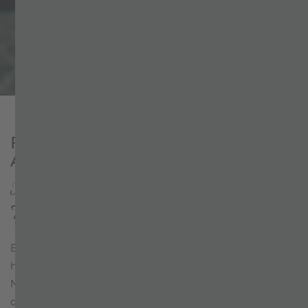
Wieso direkt buchen?
Home
+
MOUNTAIN LOVE
+
ZILLERTAL
FASZINATION ZILLERTALER
ALPEN IN TIROL
Mayrhofen im Zillertal – Ein Ort mit
Tradition
Es war einmal im Zillertal in der Grafschaft Tirol, vor vielen
hundert Jahren. An einem Ort der damals noch keinen
Namen hat, weil es ihn noch gar nicht gibt. Dort, wo sich
die vier uralten Gründe (hochgelegene Seitentäler im