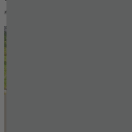
Eiszeiten und riesige Gletscher schliffen die…
WEITERLESEN
Hochgebirgs-Naturpark Zillertaler
Alpen
Gleich vorweg: Der Zillertalerhof ist offizieller