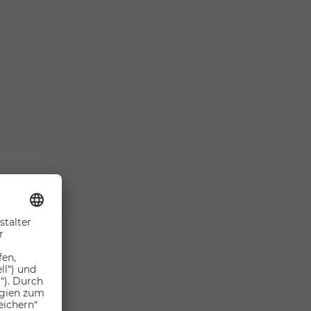
nhaltet
AB
…
973,00 €
PRO PERSON
ANFRAGEN & BUCHEN