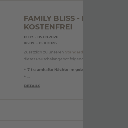
FAMILY BLISS - KINDER VO
KOSTENFREI
12.07. - 05.09.2026
06.09. - 15.11.2026
Zusätzlich zu unseren
Standard-Inklusivleistungen
bei
dieses Pauschalangebot folgende Extras :
7 traumhafte Nächte im gebuchten Familienzimm
…
DETAILS