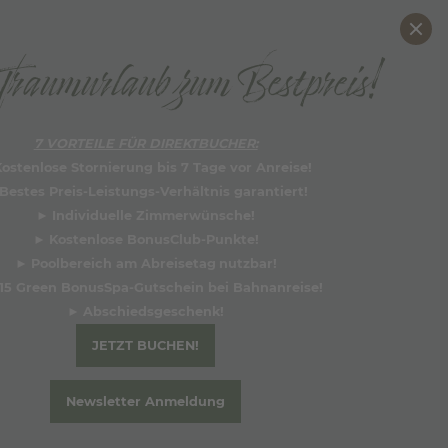
DE
EN
raumurlaub zum Bestpreis!
7 VORTEILE FÜR DIREKTBUCHER:
ostenlose Stornierung bis 7 Tage vor Anreise!
Bestes Preis-Leistungs-Verhältnis garantiert!
►
Individuelle Zimmerwünsche!
►
Kostenlose BonusClub-Punkte!
►
Poolbereich am Abreisetag
nutzbar!
15 Green BonusSpa-Gutschein bei Bahnanreise!
►
Abschiedsgesche
nk!
JETZT BUCHEN!
Newsletter Anmeldung