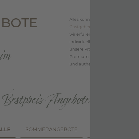
EBOTE
Alles können, nichts müssen, darf
Gastgeber-Sein
s basiert auf einem
wir erfüllen nicht nur Wünsche. Al
individuellen Bedürfnisse unserer G
 im
unsere Produkte und unser Service 
Premium, aber nicht bieder und sch
und authentisch. Simply awesome
Bestpreis Angebote & Specials
ALLE
SOMMERANGEBOTE
WINTERANGEBOT