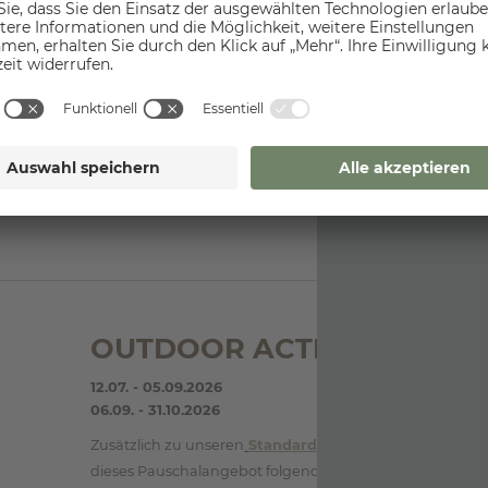
06.09. - 15.11.2026
Zusätzlich zu unseren
Standard-Inklusivleistungen
bei
dieses Pauschalangebot folgende Highlights :
4 traumhafte Übernachtungen in der gebuchten…
DETAILS
OUTDOOR ACTION 7=6
12.07. - 05.09.2026
06.09. - 31.10.2026
Zusätzlich zu unseren
Standard-Inklusivleistungen
bei
dieses Pauschalangebot folgende Extras :