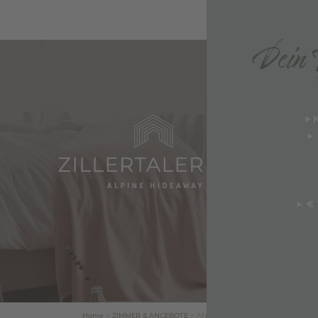
Dein T
►
K
►
E
LEISTUNGEN & FAQ
►
€ 
N
 & ANGEBOTE
GUTSCHEINE
Home
+
ZIMMER & ANGEBOTE
+
ANGEBOTE