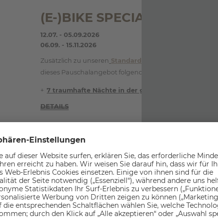
(E-)BIKE SPECIAL 7=6
12.07. - 05.09.2026
06.09. - 15.11.2026
Zusätzlich zu unseren
Standard-Inklusivleistungen
bei
dieses Pauschalangebot folgende Extras :
7 traumhafte Nächte in der
gebuchten Kategorie,
j
DETAILS
KENNENLERN SPECIAL
12.07. - 05.09.2026