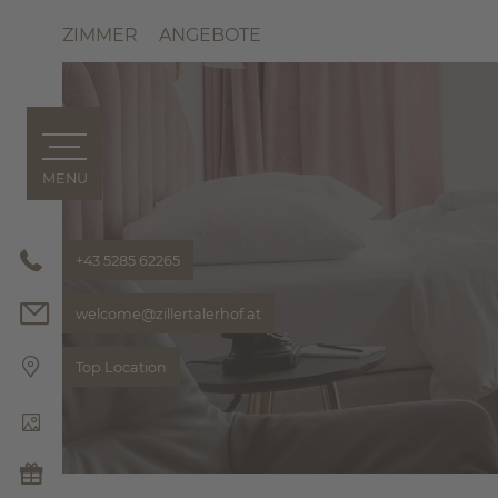
ZIMMER
ANGEBOTE
MENU
ZILLERTALERHOF
ZIMMER & ANGEBOTE
ZIMMER
+43 5285 62265
ANGEBOT
welcome@
zillertalerhof.
at
INKLUSIV
ANFRAGE
Top Location
BUCHEN
SEMINAR
SHOP & 