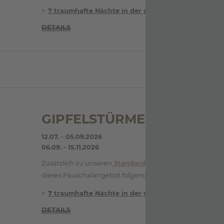
7 traumhafte Nächte in der
gebuchten Kategorie,
j
DETAILS
GIPFELSTÜRMER 7=6
12.07. - 05.09.2026
06.09. - 15.11.2026
Zusätzlich zu unseren
Standard-Inklusivleistungen
bei
dieses Pauschalangebot folgende Extras :
7 traumhafte Nächte in der
gebuchten Kategorie,
j
DETAILS