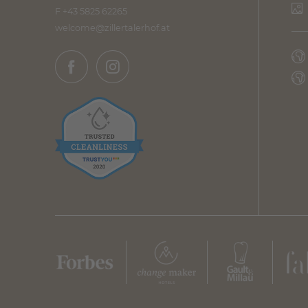
F +43 5825 62265
welcome@
zillertalerhof.
at