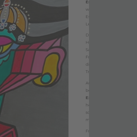
Es begann mit Elvis.
Ein 
war das erste Kunstwerk, 
Es war ein Geschenk an se
Leidenschaft.
Die weite Welt und insbe
Heimat für viele Jahre. Er 
Salzburg, Innsbruck, Pert
Frankreich und Großbritan
die ihn nachhaltig prägen
Traditionen faszinieren ihn
Auch die Kunst wird von F
beeinflusst. Urbaner Lifest
Expressionismus, Surrea
hervorbringen kann: Jedes
schwingt das Freie, Unbä
mit:
Der Rock’n’ Roll flie
Franz-Josef spielt dabei 