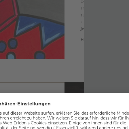
poppige und moderne Way 
Traditionen und Heimatge
zu zentralen Themen und G
Und selbst wenn man sich
jedes Kunstwerk verfüh
Hier der Link zu Franz-J
RHOF
ON DER SEELE."