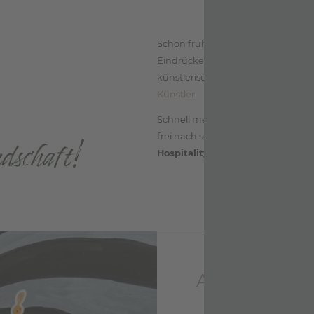
ALERHOF
Schon früh verschlägt es
Franz-Jo
Eindrücke aus seinen vielen Reise
künstlerisch. Denn ähnlich wie se
Künstler
.
Schnell merkt er,
echte Gastfreun
ndschaft!
frei nach seinem musikalischen Idol E
Hospitality Rocks!
“
ART MEETS 