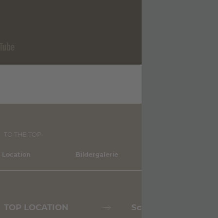
TO THE TOP
 Location
Bildergalerie
Shop
TOP LOCATION
Scheint die Sonne?