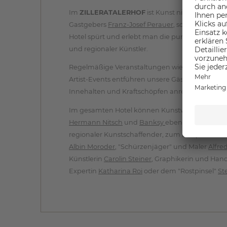
Im
ZILLERATALERHOF
ist Kunst nicht nur eine 
Gastgebers
Franz-Josef Perauer
, sondern wird ak
Hotel spürt und erlebt man die pure Kreativität z
und regionaler Künstler.
Regelmäßige Veranstaltungen wie Vernissagen,
Artist-Events entführen unsere Gäste in kreativ
Innehalten und Kraftschöpfen anregen.
Im gesamten Hotel können Kunstwerke von inte
Hermann Nitsch
und
Banksy
ebenso bewundert
regionaler Kunstschaffender, zum Beispiel von 
Albin Moroder
, "Schürzenjäger" und Maler
Alfre
Künstlerin
Carolin Steiner
, Graphikerin und Hand
Expertin
Katharina Roi
oder dem "Rostpinsel"
St