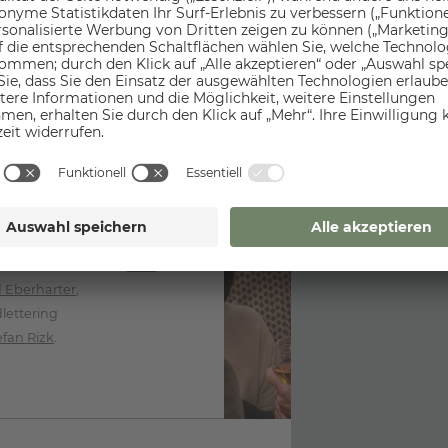
Leidenschaft des
tiv gelebt. Überall im
ahlreicher internationaler
 Art-Shows und Meet-the-
e Universen, die zum
rnationalen Größen wie
 werden wie die Werke
Maler und Bildhauer
Prof.
d Eberharter
,
lettering
efan Rizk
.