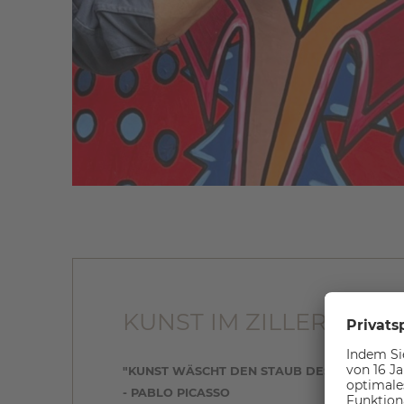
KUNST IM ZILLERTALE
"KUNST WÄSCHT DEN STAUB DES ALLTAGS V
- PABLO PICASSO