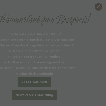
DE
raumurlaub zum Bestpreis!
BUCHEN
Wieso direkt buchen?
7 VORTEILE FÜR DIREKTBUCHER:
ostenlose Stornierung bis 7 Tage vor Anreise!
Bestes Preis-Leistungs-Verhältnis garantiert!
►
Individuelle Zimmerwünsche!
►
Kostenlose BonusClub-Punkte!
►
Poolbereich am Abreisetag
nutzbar!
15 Green BonusSpa-Gutschein bei Bahnanreise!
►
Abschiedsgesche
nk!
JETZT BUCHEN!
Newsletter Anmeldung