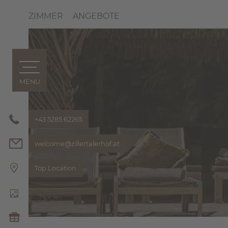
ZIMMER
ANGEBOTE
MENU
ZILLERTALERHOF
1. GREE
ART MEET
+43 5285 62265
AWARDS
welcome@
zillertalerhof.
at
BONUS-C
GALERIE
Top Location
GASTGEB
TRADITIO
MAYRHOFE
HIGHTLIG