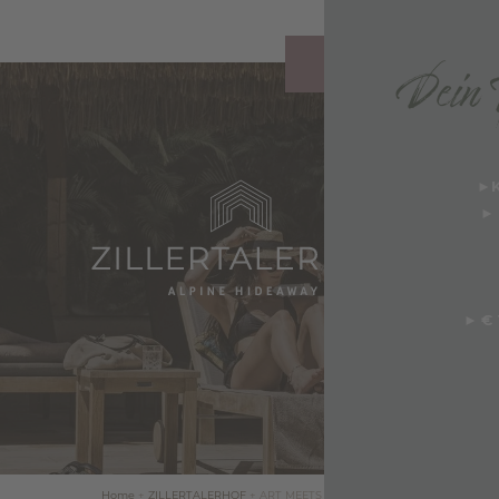
Dein T
ANFRAGEN
►
K
►
N HOTEL MAYRHOFEN
S HOSPITALITY
LUB
►
€ 
ER
N & GESCHICHTE
N & ZILLERTAL
HTS & FAKTEN VOM
Home
+
ZILLERTALERHOF
+
ART MEETS HOSPITALITY