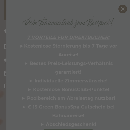
MENU
Dein Traumurlaub zum Bestpreis!
ZILLERTALERHOF
+43 5285 62265
7 VORTEILE FÜR DIREKTBUCHER:
ZIMMER & ANGEBOTE
►
Kostenlose Stornierung bis 7 Tage vor
welcome@
zillertalerhof.
at
Anreise!
FOODIE & BAR
►
Bestes Preis-Leistungs-Verhältnis
WELLNESS & YOGA
garantiert!
NEU: HIDEAWAY STUDIO
►
Individuelle Zimmerwünsche!
►
Kostenlose BonusClub-Punkte!
PANORAMA POOL
►
Poolbereich am Abreisetag
nutzbar!
HIDEAWAY SPA
►
€ 15 Green BonusSpa-Gutschein bei
MASSAGEN
Bahnanreise!
BEAUTY BY BABOR
►
Abschiedsgesche
nk!