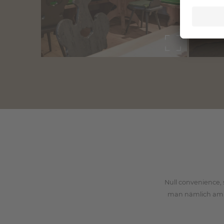
Null convenience, 
man nämlich am n