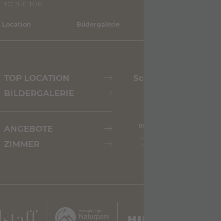
TO THE TOP
 Location
Bildergalerie
Shop
TOP LOCATION
Scheint die Sonne?
BILDERGALERIE
08.08.2026
09.08.2026
ANGEBOTE
Max: 26° C
Max: 30° C
ZIMMER
Min: 18° C
Min: 19° C