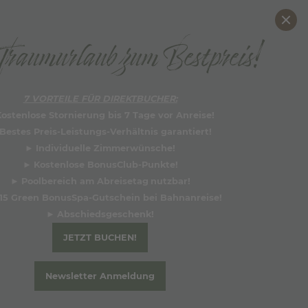
DE
EN
raumurlaub zum Bestpreis!
BUCHEN
Wieso direkt buchen?
7 VORTEILE FÜR DIREKTBUCHER:
ostenlose Stornierung bis 7 Tage vor Anreise!
Bestes Preis-Leistungs-Verhältnis garantiert!
►
Individuelle Zimmerwünsche!
►
Kostenlose BonusClub-Punkte!
►
Poolbereich am Abreisetag
nutzbar!
15 Green BonusSpa-Gutschein bei Bahnanreise!
►
Abschiedsgesche
nk!
JETZT BUCHEN!
Newsletter Anmeldung