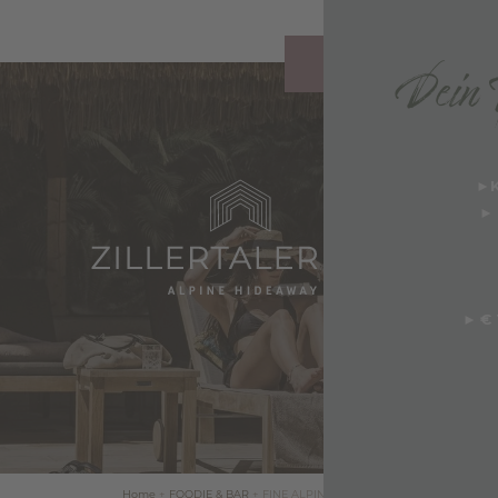
Dein T
ANFRAGEN
►
K
►
CKSGENUSS
►
€ 
NE DINING
BAR
 SIDAN
Home
+
FOODIE & BAR
+
FINE ALPINE DINING