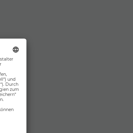
ung – limitierte Plätze! Tel: 05285 62265
 (Sommer) bzw. Österreichisches
r).