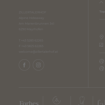
Top
ZILLERTALERHOF
Alpine Hideaway
Am Marienbrunnen 341
6290 Mayrhofen
T +43 5285 62265
F +43 5825 62265
welcome@
zillertalerhof.
at