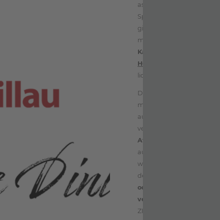
asiatischen Einflüssen. 5
Speise einzeln wählbar ist
gibt es stets vegane oder
mit korrespondierender 
Katharina Wasserer
. In 
HOF BAR Wine & Cocktai
liquide Zwischengänge un
Der junge, energische Vi
musikalisch am Flügel mi
auf eine unglaublich emoti
versprochen!
Erlebe ein 
Atmosphäre
– mitten in 
auf der chilligen Sonnent
wunderschönem Panorama.
der Tür
. Zu besonderen A
oder einfach, um sich un
verwöhnen.
Katharina & 
ZILLERTALERHOF Verwöhn