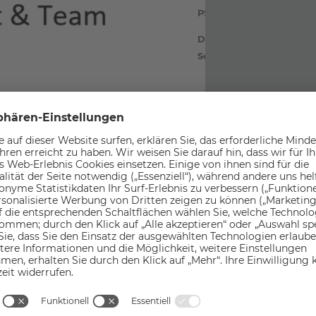
PS. Bitte um Vorreservier
Donnerstags: BBQ Night
Schmankerlbuffet (Winte