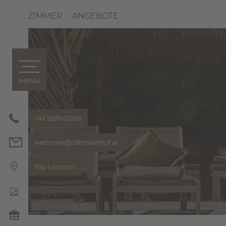
ZIMMER
ANGEBOTE
MENU
ZILLERTALERHOF
ZIMMER & ANGEBOTE
+43 5285 62265
FOODIE & BAR
FRÜHSTÜ
welcome@
zillertalerhof.
at
FINE ALPI
THE HOF 
Top Location
PIZZERIA
WELLNESS & YOGA
MOUNTAIN LOVE