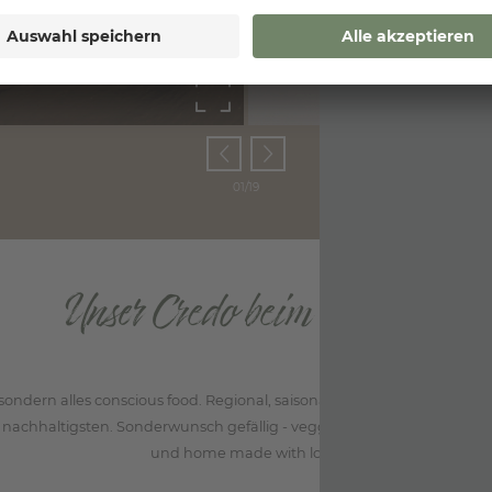
01/19
Unser Credo beim Genuss
sondern alles conscious food. Regional, saisonal, organic and all natur
achhaltigsten. Sonderwunsch gefällig - veggie oder low carb? Alles e
und home made with love!