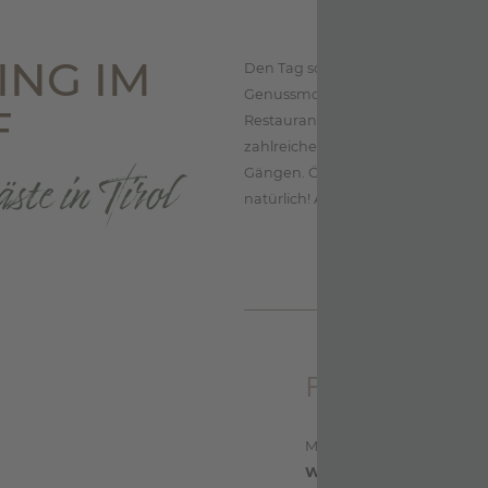
ING IM
Den Tag soll man bekanntlich nich
Genussmomente wie im
ZILLERT
F
Restaurant in Mayrhofen finden. D
zahlreiche gute Gründe: Erhältlic
ste in Tirol
Gängen. Österreichische Traditions
natürlich! Auf zu einer kulinarisc
Fine Alpine 
Mit dem
FINE ALPINE DI
Wohlfahr
t und ihr Team 