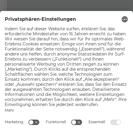
Deshalb findet in Mayrhofen der
Ultraks-
Trailrun
statt. Hier kannst du auf 6 verschiedenen
Strecken, die unterschiedlich lang und
herausfordernd sind, die gewaltige Natur des
Zillertals im Laufschritt erobern und voll mit
Eindrücken und Stolz dem Ziel entgegenrennen. Da
gibt es zum Beispiel die über 100 km lange
Z101
Langstrecke
durch die Zillertaler Alpen für
Hardcore-Läufer:innen. So eindrucksvoll und schwer,
dass es dir in jedem Sinne den Atem rauben wird.
Spectacular!
Mit ca. 70 km Streckenlänge führt dich
der
TUX070
in die Tuxer Alpen und bietet dir ein
imposantes Naturschauspiel. Zum schönsten
Aussichtsberg des Zillertals, dem Rastkogel, führt
dich dafür die etwa 50 km lange
RK50-Strecke
. Ideal
für Trailrun-Profis, die fantastische Aussichten