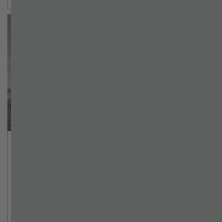
Running up that hill – Mayrhofen
Ultraks-Trailrun
Wo Tiroler Herz schlägt, ist der Sport nicht weit.
Und im Zillertal läuft es sich ausgezeichnet, und
zwar in alle Richtungen, aber vor allem nach oben.