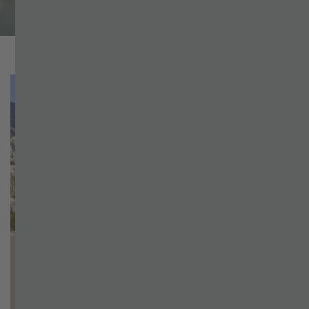
Wieso direkt buchen?
Home
+
INFOS & NEWS
+
BLOG
+
Herbst im Zillertal
Herbst im Zillertal – die besten
Wander- und Eventipps