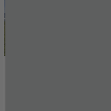
Traditioneller Herbst im Zillertal – der
Zillertaler Bauernherbst
Kulinarische, musikalische und handwerkliche
Schätze hat das Zillertal en masse zu bieten! Und
was gibt es da Schöneres als einen Markt, um all das
verführerische Angebot in herbstlicher
Gemütlichkeit zu bestaunen? Der
Zillertaler