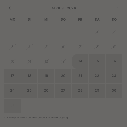
AUGUST 2026
MO
DI
MI
DO
FR
SA
SO
27
28
29
30
31
1
2
3
4
5
6
7
8
9
14
15
16
10
11
12
13
17
18
19
20
21
22
23
24
25
26
27
28
29
30
31
1
2
3
4
5
6
* Niedrigste Preise pro Person bei Standardbelegung