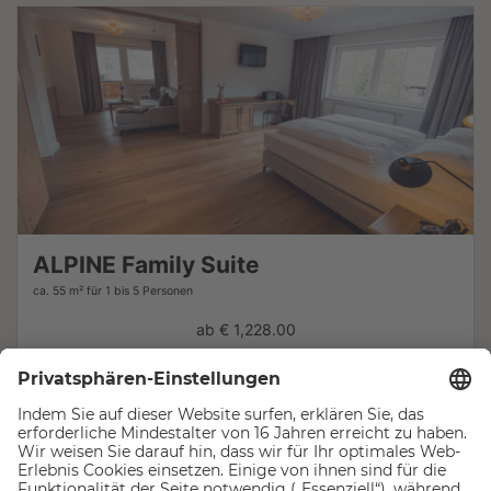
ALPINE Family Suite
ca. 55 m²
für 1 bis 5 Personen
ab
€ 1,228.00
Anfragen
Buchen